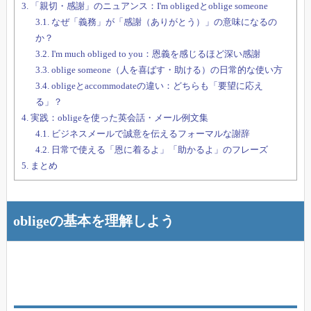
3.
「親切・感謝」のニュアンス：I'm obligedとoblige someone
3.1.
なぜ「義務」が「感謝（ありがとう）」の意味になるの
か？
3.2.
I'm much obliged to you：恩義を感じるほど深い感謝
3.3.
oblige someone（人を喜ばす・助ける）の日常的な使い方
3.4.
obligeとaccommodateの違い：どちらも「要望に応え
る」？
4.
実践：obligeを使った英会話・メール例文集
4.1.
ビジネスメールで誠意を伝えるフォーマルな謝辞
4.2.
日常で使える「恩に着るよ」「助かるよ」のフレーズ
5.
まとめ
obligeの基本を理解しよう