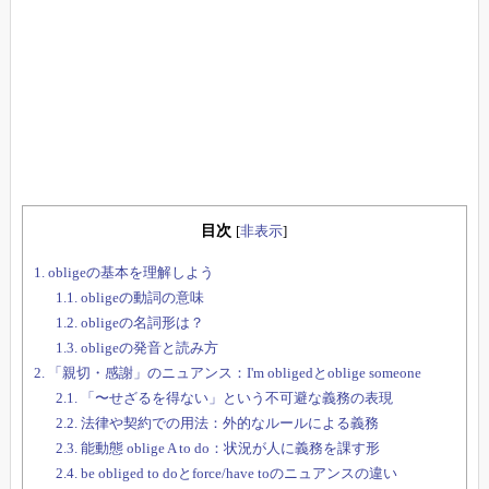
目次
[
非表示
]
1.
obligeの基本を理解しよう
1.1.
obligeの動詞の意味
1.2.
obligeの名詞形は？
1.3.
obligeの発音と読み方
2.
「親切・感謝」のニュアンス：I'm obligedとoblige someone
2.1.
「〜せざるを得ない」という不可避な義務の表現
2.2.
法律や契約での用法：外的なルールによる義務
2.3.
能動態 oblige A to do：状況が人に義務を課す形
2.4.
be obliged to doとforce/have toのニュアンスの違い