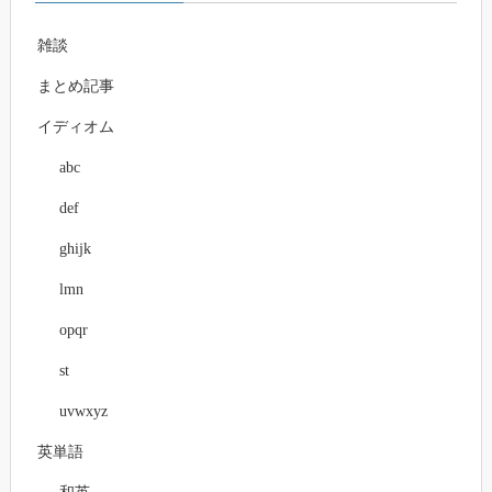
雑談
まとめ記事
イディオム
abc
def
ghijk
lmn
opqr
st
uvwxyz
英単語