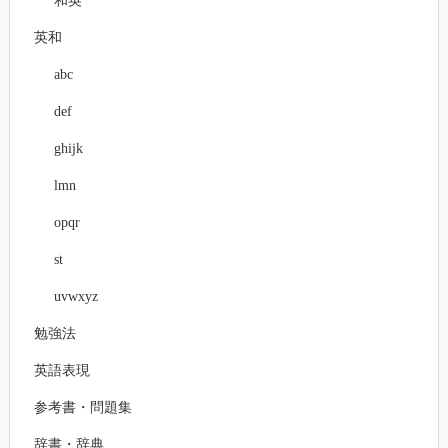
和英
英和
abc
def
ghijk
lmn
opqr
st
uvwxyz
勉強法
英語表現
参考書・問題集
辞書・辞典