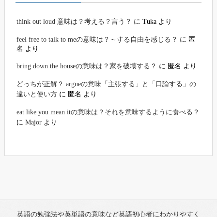
think out loud 意味は？考える？言う？
に
Tuka
より
feel free to talk to meの意味は？～する自由を感じる？
に
匿
名
より
bring down the houseの意味は？家を破壊する？
に
匿名
より
どっちが正解？ argueの意味「主張する」と「口論する」の
違いと使い方
に
匿名
より
eat like you mean itの意味は？それを意味するように食べる？
に
Major
より
英語の勉強法や英単語の意味など英語初心者にわかりやすく