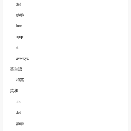
def
ghijk
lmn
opqr
st
uvwxyz
英単語
和英
英和
abc
def
ghijk