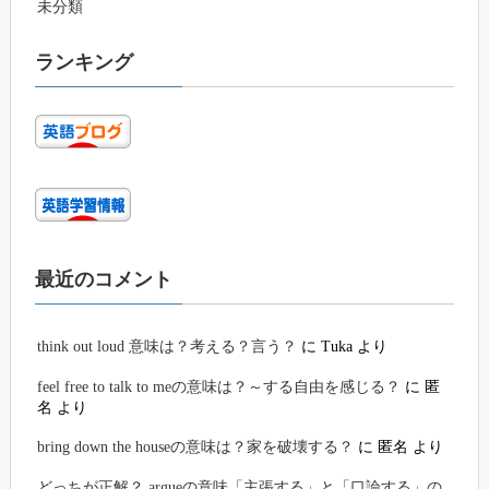
未分類
ランキング
最近のコメント
think out loud 意味は？考える？言う？
に
Tuka
より
feel free to talk to meの意味は？～する自由を感じる？
に
匿
名
より
bring down the houseの意味は？家を破壊する？
に
匿名
より
どっちが正解？ argueの意味「主張する」と「口論する」の