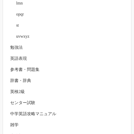
lmn
opqr
st
uvwxyz
勉強法
英語表現
参考書・問題集
辞書・辞典
英検2級
センター試験
中学英語攻略マニュアル
雑学