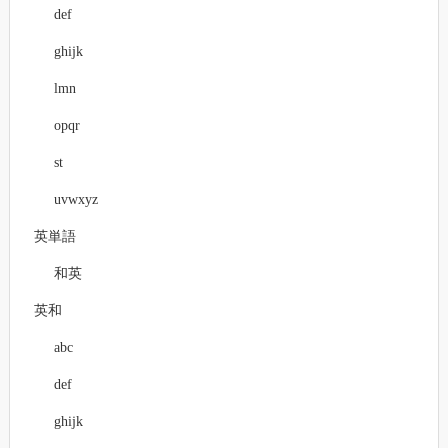
def
ghijk
lmn
opqr
st
uvwxyz
英単語
和英
英和
abc
def
ghijk