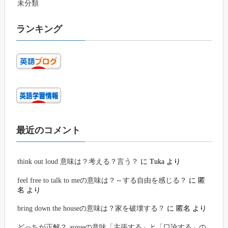
未分類
ランキング
最近のコメント
think out loud 意味は？考える？言う？
に
Tuka
より
feel free to talk to meの意味は？～する自由を感じる？
に
匿
名
より
bring down the houseの意味は？家を破壊する？
に
匿名
より
どっちが正解？ argueの意味「主張する」と「口論する」の