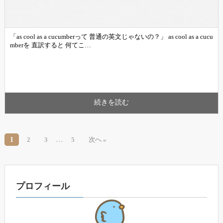
「as cool as a cucumberって 普通の英文じゃないの？」 as cool as a cucu
mberを 直訳すると 何てこ…
続きを読む
…
1
2
3
5
次へ »
プロフィール