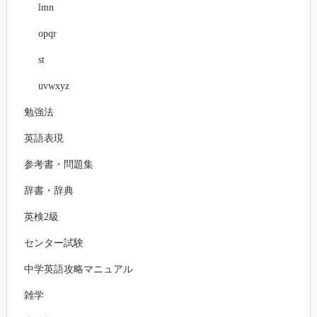
lmn
opqr
st
uvwxyz
勉強法
英語表現
参考書・問題集
辞書・辞典
英検2級
センター試験
中学英語攻略マニュアル
雑学