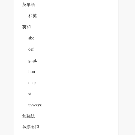
英単語
和英
英和
abc
def
ghijk
lmn
opqr
st
uvwxyz
勉強法
英語表現