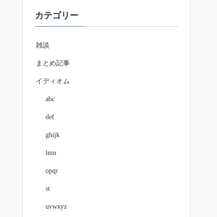
カテゴリー
雑談
まとめ記事
イディオム
abc
def
ghijk
lmn
opqr
st
uvwxyz