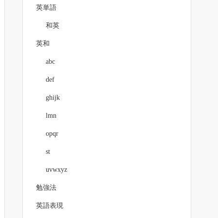
英単語
和英
英和
abc
def
ghijk
lmn
opqr
st
uvwxyz
勉強法
英語表現