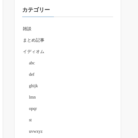
カテゴリー
雑談
まとめ記事
イディオム
abc
def
ghijk
lmn
opqr
st
uvwxyz