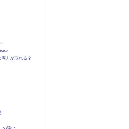
e
ase
」の両方が取れる？
現
図」の違い