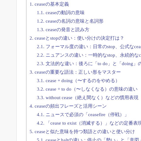
1.
ceaseの基本定義
1.1.
ceaseの動詞の意味
1.2.
ceaseの名詞の意味と名詞形
1.3.
ceaseの発音と読み方
2.
ceaseとstopの違い：使い分けの決定打は？
2.1.
フォーマル度の違い：日常のstop、公式なceas
2.2.
ニュアンスの違い：一時的なstop、永続的なce
2.3.
文法的な違い：後ろに「to do」と「doing
3.
ceaseの重要な語法：正しい形をマスター
3.1.
cease + doing（〜するのをやめる）
3.2.
cease + to do（〜しなくなる）の意味の違い
3.3.
without cease（絶え間なく）などの慣用表現
4.
ceaseの頻出フレーズと活用シーン
4.1.
ニュースで必須の「ceasefire（停戦）」
4.2.
「cease to exist（消滅する）」などの定番表
5.
ceaseと似た意味を持つ類語との違いと使い分け
5.1.
ceaseとhaltの違い：停止の「勢い」と「意