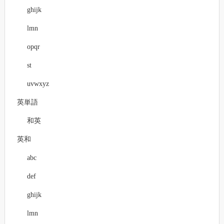
ghijk
lmn
opqr
st
uvwxyz
英単語
和英
英和
abc
def
ghijk
lmn