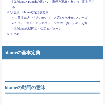
3.2.
blameとpunishの違い：「責任を追及する」vs「罰を与え
る」
4.
状況別：blameの英語例文集
4.1.
日常会話で「誰のせい？」と言いたい時のフレーズ
4.2.
フォーマル・ビジネスシーンでの「責任」の伝え方
4.3.
blameの疑問文・否定文パターン
5.
まとめ
blameの基本定義
blameの動詞の意味