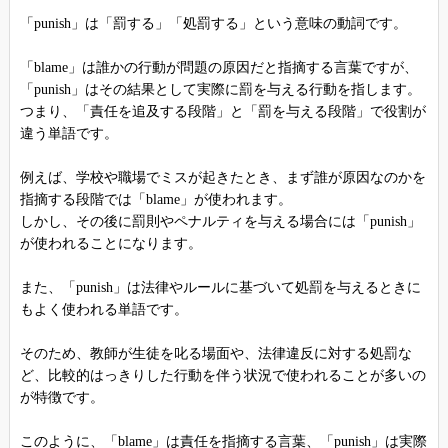
「punish」は「罰する」「処罰する」という意味の動詞です。
「blame」は誰かの行動が問題の原因だと指摘する言葉ですが、
「punish」はその結果として実際に罰を与える行動を指します。
つまり、「責任を追及する段階」と「罰を与える段階」で役割が
違う単語です。
例えば、学校や職場でミスが起きたとき、まず誰が原因なのかを
指摘する段階では「blame」が使われます。
しかし、その後に罰則やペナルティを与える場合には「punish」
が使われることになります。
また、「punish」は法律やルールに基づいて処罰を与えるときに
もよく使われる単語です。
そのため、教師が生徒を叱る場面や、法律違反に対する処罰な
ど、比較的はっきりした行動を伴う状況で使われることが多いの
が特徴です。
このように、「blame」は責任を指摘する言葉、「punish」は実際