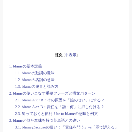
目次
[
非表示
]
1.
blameの基本定義
1.1.
blameの動詞の意味
1.2.
blameの名詞の意味
1.3.
blameの発音と読み方
2.
blameの使いこなす重要フレーズと構文パターン
2.1.
blame A for B：その原因を「誰のせい」にする？
2.2.
blame A on B：責任を「誰・何」に押し付ける？
2.3.
知っておくと便利！be to blameの意味と例文
3.
blameと似た意味を持つ英単語との違い
3.1.
blameとaccuseの違い：「責任を問う」vs「罪で訴える」