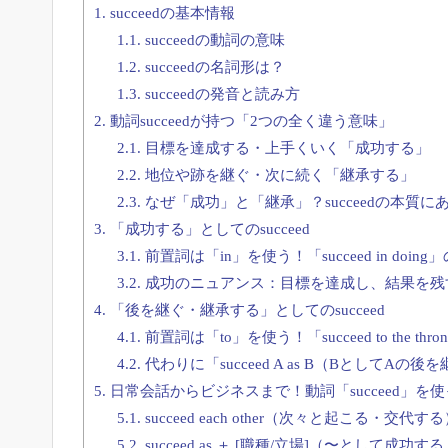
1.
succeedの基本情報
1.1.
succeedの動詞の意味
1.2.
succeedの名詞形は？
1.3.
succeedの発音と読み方
2.
動詞succeedが持つ「2つの全く違う意味」
2.1.
目標を達成する・上手くいく「成功する」
2.2.
地位や跡を継ぐ・次に続く「継承する」
2.3.
なぜ「成功」と「継承」？succeedの本質に
3.
「成功する」としてのsucceed
3.1.
前置詞は「in」を使う！「succeed in doing
3.2.
成功のニュアンス：目標を達成し、結果を残
4.
「後を継ぐ・継承する」としてのsucceed
4.1.
前置詞は「to」を使う！「succeed to the t
4.2.
代わりに「succeed A as B（BとしてAの
5.
日常会話からビジネスまで！動詞「succeed」
5.1.
succeed each other（次々と起こる・交代す
5.2.
succeed as ＋ [職種/立場]（〜として成功