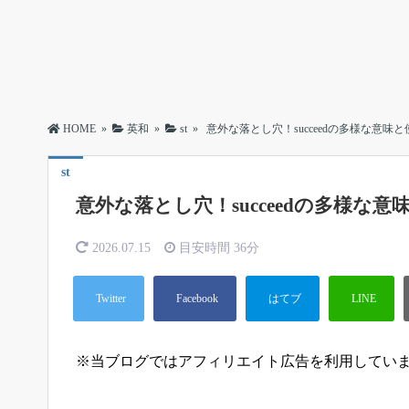
HOME
»
英和
»
st
»
意外な落とし穴！succeedの多様な意味
st
意外な落とし穴！succeedの多様な意
2026.07.15
目安時間
36分
※当ブログではアフィリエイト広告を利用してい