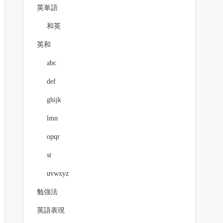
英単語
和英
英和
abc
def
ghijk
lmn
opqr
st
uvwxyz
勉強法
英語表現