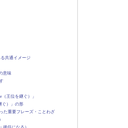
ある共通イメージ
」の意味
す
hrone（王位を継ぐ）」
後を継ぐ）」の形
を使った重要フレーズ・ことわざ
る）
する・後任になる）