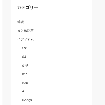
カテゴリー
雑談
まとめ記事
イディオム
abc
def
ghijk
lmn
opqr
st
uvwxyz