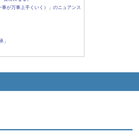
uccess（一事が万事上手くいく）」のニュアンス
承」