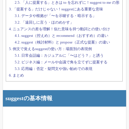
2.5.
「人に提案する」ときは to を忘れずに！suggest to me の形
3.
「提案する」だけじゃない！suggestにある重要な意味
3.1.
データや根拠が「〜を示唆する・暗示する」
3.2.
「遠回しに言う・ほのめかす」
4.
ニュアンスの差を理解！似た意味を持つ動詞との使い分け
4.1.
suggest（控えめ）と recommend（おすすめ）の違い
4.2.
suggest（検討材料）と propose（正式な提案）の違い
5.
例文で覚えるsuggestの使い方：場面別の表現例
5.1.
日常会話編：カジュアルに「〜はどう？」と誘う
5.2.
ビジネス編：メールや会議で角を立てずに提案する
5.3.
応用編：否定・疑問文や強い勧めでの表現
6.
まとめ
suggestの基本情報