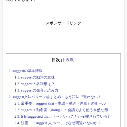
スポンサードリンク
目次
[
非表示
]
1.
suggestの基本情報
1.1.
suggestの動詞の意味
1.2.
suggestの名詞形は？
1.3.
suggestの発音と読み方
2.
suggest文法パターン総まとめ：もう語法で迷わない！
2.1.
最重要：suggest that + 主語 + 動詞（原形）のルール
2.2.
suggest + 動名詞（doing）：会話でよく使う自然な形
2.3.
It is suggested that...（〜ということが示唆されている）
2.4.
注意！「suggest 人 to do」はなぜ間違いなのか？