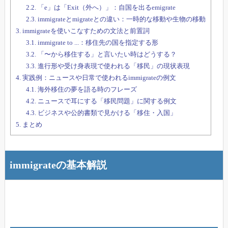
2.2.
「e」は「Exit（外へ）」：自国を出るemigrate
2.3.
immigrateとmigrateとの違い：一時的な移動や生物の移動
3.
immigrateを使いこなすための文法と前置詞
3.1.
immigrate to ...：移住先の国を指定する形
3.2.
「〜から移住する」と言いたい時はどうする？
3.3.
進行形や受け身表現で使われる「移民」の現状表現
4.
実践例：ニュースや日常で使われるimmigrateの例文
4.1.
海外移住の夢を語る時のフレーズ
4.2.
ニュースで耳にする「移民問題」に関する例文
4.3.
ビジネスや公的書類で見かける「移住・入国」
5.
まとめ
immigrateの基本解説