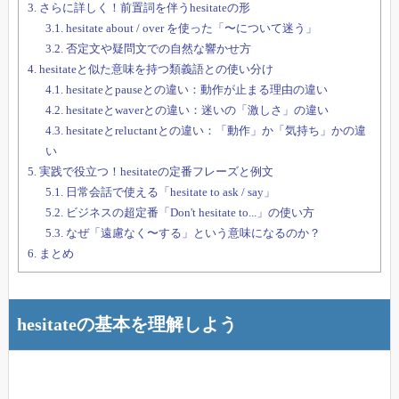
3.
さらに詳しく！前置詞を伴うhesitateの形
3.1.
hesitate about / over を使った「〜について迷う」
3.2.
否定文や疑問文での自然な響かせ方
4.
hesitateと似た意味を持つ類義語との使い分け
4.1.
hesitateとpauseとの違い：動作が止まる理由の違い
4.2.
hesitateとwaverとの違い：迷いの「激しさ」の違い
4.3.
hesitateとreluctantとの違い：「動作」か「気持ち」かの違
い
5.
実践で役立つ！hesitateの定番フレーズと例文
5.1.
日常会話で使える「hesitate to ask / say」
5.2.
ビジネスの超定番「Don't hesitate to...」の使い方
5.3.
なぜ「遠慮なく〜する」という意味になるのか？
6.
まとめ
hesitateの基本を理解しよう