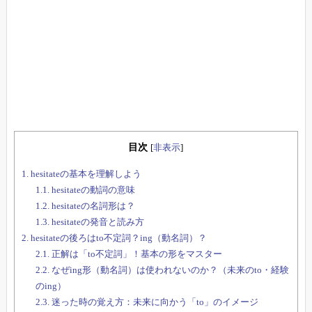
目次
[
非表示
]
1.
hesitateの基本を理解しよう
1.1.
hesitateの動詞の意味
1.2.
hesitateの名詞形は？
1.3.
hesitateの発音と読み方
2.
hesitateの後ろはto不定詞？ing（動名詞）？
2.1.
正解は「to不定詞」！基本の形をマスター
2.2.
なぜing形（動名詞）は使われないのか？（未来のto・経験
のing）
2.3.
迷った時の覚え方：未来に向かう「to」のイメージ