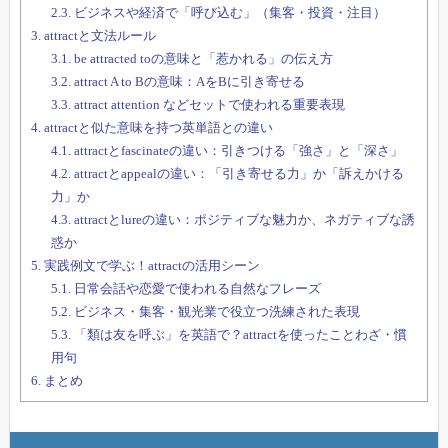
2.3.
ビジネスや経済で「呼び込む」（集客・投資・注目）
3.
attractと文法ルール
3.1.
be attracted toの意味と「惹かれる」の伝え方
3.2.
attract A to Bの意味：AをBに引き寄せる
3.3.
attract attention などセットで使われる重要表現
4.
attractと似た意味を持つ英単語との違い
4.1.
attractとfascinateの違い：引きつける「強さ」と「深さ」
4.2.
attractとappealの違い：「引き寄せる力」か「訴えかける
力」か
4.3.
attractとlureの違い：ポジティブな魅力か、ネガティブな誘
惑か
5.
実践例文で学ぶ！attractの活用シーン
5.1.
日常会話や恋愛で使われる自然なフレーズ
5.2.
ビジネス・集客・観光業で役立つ洗練された表現
5.3.
「類は友を呼ぶ」を英語で？attractを使ったことわざ・慣
用句
6.
まとめ