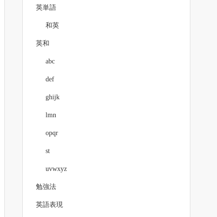
英単語
和英
英和
abc
def
ghijk
lmn
opqr
st
uvwxyz
勉強法
英語表現