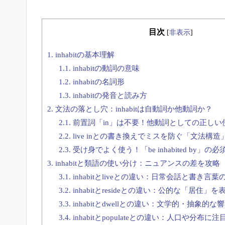
目次
[
非表示
]
1.
inhabitの基本理解
1.1.
inhabitの動詞の意味
1.2.
inhabitの名詞形
1.3.
inhabitの発音と読み方
2.
文法の落とし穴：inhabitは自動詞か他動詞か？
2.1.
前置詞「in」は不要！他動詞としての正しい
2.2.
live inとの書き換えでミスを防ぐ「文法構造
2.3.
受け身でよく使う！「be inhabited by」の
3.
inhabitと類語の使い分け：ニュアンスの差を攻略
3.1.
inhabitとliveとの違い：日常会話と書き言
3.2.
inhabitとresideとの違い：公的な「居住
3.3.
inhabitとdwellとの違い：文学的・抽象的な
3.4.
inhabitとpopulateとの違い：人口や分布