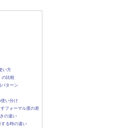
使い方
」の比較
必須パターン
葉の使い分け
」を表すフォーマル度の差
響きの違い
に注目する時の違い