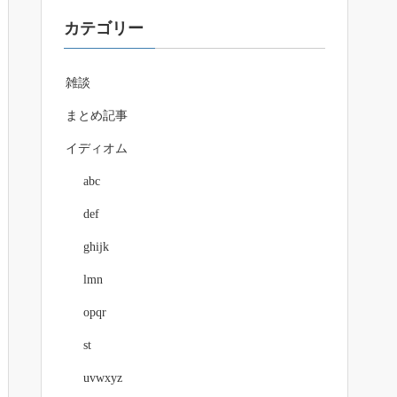
カテゴリー
雑談
まとめ記事
イディオム
abc
def
ghijk
lmn
opqr
st
uvwxyz