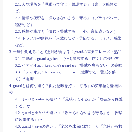
2.1.
人や場所を「見張って守る・警護する」（家、大統領な
ど）
2.2.
情報や秘密を「漏らさないように守る」（プライバシー、
秘密など）
2.3.
感情や態度を「慎む・警戒する」（心、言葉遣いなど）
2.4.
トラブルや病気を「未然に防ぐ・予防する」（ミス、感染
など）
3.
一緒に覚えることで意味が深まる！guardの重要フレーズ・熟語
3.1.
句動詞：guard against...（〜を警戒する・防ぐ）の使い方
3.2.
イディオム：keep one's guard up（警戒を怠らない）の意味
3.3.
イディオム：let one's guard down（油断する・警戒を解
く）の意味
4.
guardとは何が違う？似た意味を持つ「守る」の英単語と徹底比
較
4.1.
guardとprotectの違い：「見張って守る」か「危害から保護
する」か
4.2.
guardとdefendの違い：「攻められないよう守る」か「攻撃
に反撃する」か
4.3.
guardとsaveの違い：「危険を未然に防ぐ」か「危険から救