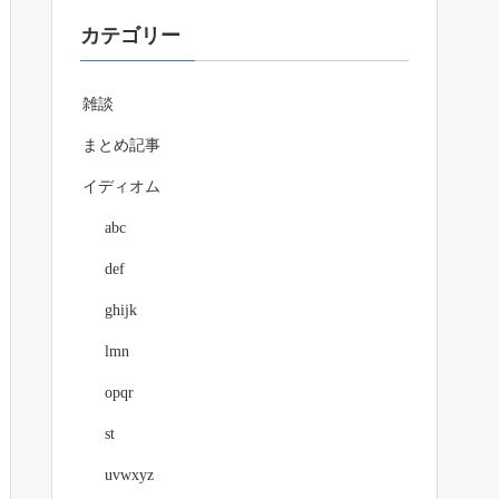
カテゴリー
雑談
まとめ記事
イディオム
abc
def
ghijk
lmn
opqr
st
uvwxyz