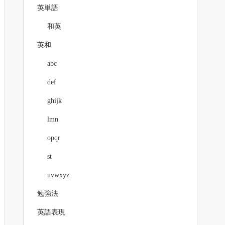
英単語
和英
英和
abc
def
ghijk
lmn
opqr
st
uvwxyz
勉強法
英語表現