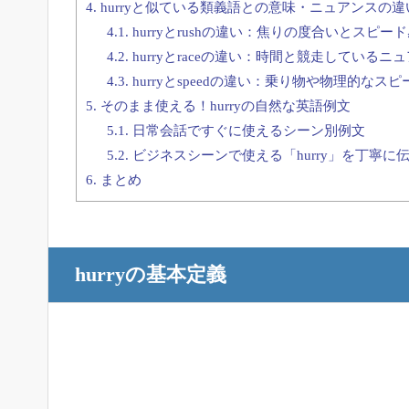
4.
hurryと似ている類義語との意味・ニュアンスの違
4.1.
hurryとrushの違い：焦りの度合いとスピー
4.2.
hurryとraceの違い：時間と競走しているニ
4.3.
hurryとspeedの違い：乗り物や物理的なス
5.
そのまま使える！hurryの自然な英語例文
5.1.
日常会話ですぐに使えるシーン別例文
5.2.
ビジネスシーンで使える「hurry」を丁寧に
6.
まとめ
hurryの基本定義