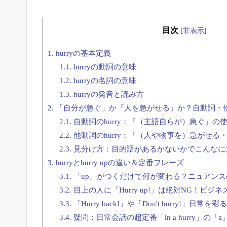
目次
[
非表示
]
1.
hurryの基本定義
1.1.
hurryの動詞の意味
1.2.
hurryの名詞の意味
1.3.
hurryの発音と読み方
2.
「自分が急ぐ」か「人を急がせる」か？自動詞・
2.1.
自動詞のhurry：「（主語自らが）急ぐ」の
2.2.
他動詞のhurry：「（人や物事を）急がせる
2.3.
見分け方：目的語があるかないかでこんなに
3.
hurryとhurry upの違い＆定番フレーズ
3.1.
「up」がつくだけで何が変わる？ニュアンス
3.2.
目上の人に「Hurry up!」は絶対NG！ビ
3.3.
「Hurry back!」や「Don't hurry!」日常
3.4.
疑問：日常会話の超定番「in a hurry」の