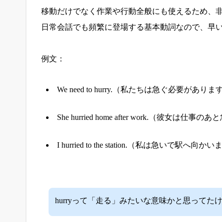
移動だけでなく作業や行動全般にも使えるため、
日常会話でも頻繁に登場する基本動詞なので、早
例文：
We need to hurry.（私たちは急ぐ必要があり
She hurried home after work.（彼女
I hurried to the station.（私は急いで駅へ向
hurryって「走る」みたいな意味かと思って