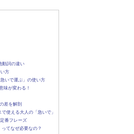
他動詞の違い
使い方
・急いで運ぶ」の使い方
意味が変わる！
の差を解剖
ジネスで使える大人の「急いで」
を彩る定番フレーズ
「a」ってなぜ必要なの？