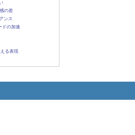
い
ド感の差
ュアンス
ピードの加速
伝える表現