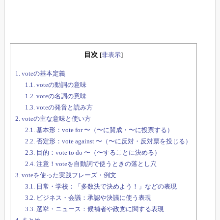
目次
[
非表示
]
1.
voteの基本定義
1.1.
voteの動詞の意味
1.2.
voteの名詞の意味
1.3.
voteの発音と読み方
2.
voteの主な意味と使い方
2.1.
基本形：vote for 〜（〜に賛成・〜に投票する）
2.2.
否定形：vote against 〜（〜に反対・反対票を投じる）
2.3.
目的：vote to do 〜（〜することに決める）
2.4.
注意！voteを自動詞で使うときの落とし穴
3.
voteを使った実践フレーズ・例文
3.1.
日常・学校：「多数決で決めよう！」などの表現
3.2.
ビジネス・会議：承認や決議に使う表現
3.3.
選挙・ニュース：候補者や政党に関する表現