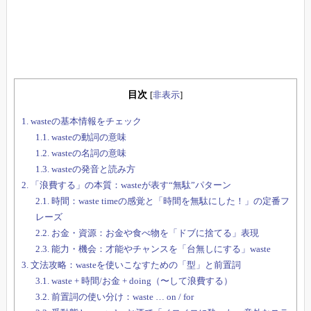
目次
[
非表示
]
1.
wasteの基本情報をチェック
1.1.
wasteの動詞の意味
1.2.
wasteの名詞の意味
1.3.
wasteの発音と読み方
2.
「浪費する」の本質：wasteが表す“無駄”パターン
2.1.
時間：waste timeの感覚と「時間を無駄にした！」の定番フ
レーズ
2.2.
お金・資源：お金や食べ物を「ドブに捨てる」表現
2.3.
能力・機会：才能やチャンスを「台無しにする」waste
3.
文法攻略：wasteを使いこなすための「型」と前置詞
3.1.
waste + 時間/お金 + doing（〜して浪費する）
3.2.
前置詞の使い分け：waste … on / for