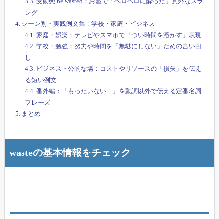
3.3.
受動態 be wasted：お酒で「ベロベロに酔った」意外なスラ
ング
4.
シーン別・実践例文集：学校・家庭・ビジネス
4.1.
家庭・娯楽：テレビやスマホで「つい時間を溶かす」表現
4.2.
学校・勉強：努力や時間を「無駄にしない」ための言い回
し
4.3.
ビジネス・公的な場：コストやリソースの「損失」を伝え
る短い例文
4.4.
番外編：「もったいない！」を動詞以外で伝える定番名詞
フレーズ
5.
まとめ
wasteの基本情報をチェック