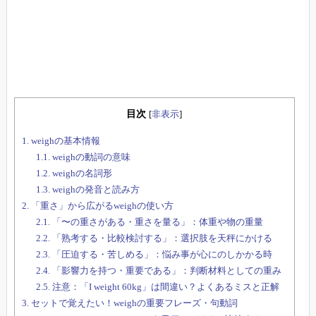
目次
[
非表示
]
1.
weighの基本情報
1.1.
weighの動詞の意味
1.2.
weighの名詞形
1.3.
weighの発音と読み方
2.
「重さ」から広がるweighの使い方
2.1.
「〜の重さがある・重さを量る」：体重や物の重量
2.2.
「熟考する・比較検討する」：選択肢を天秤にかける
2.3.
「圧迫する・苦しめる」：悩み事が心にのしかかる時
2.4.
「影響力を持つ・重要である」：判断材料としての重み
2.5.
注意：「I weight 60kg」は間違い？よくあるミスと正解
3.
セットで覚えたい！weighの重要フレーズ・句動詞