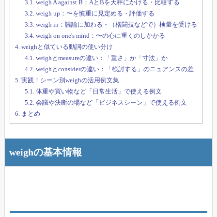
3.1.
weigh A against B：AとBを天秤にかける・比較する
3.2.
weigh up：〜を慎重に見定める・評価する
3.3.
weigh in：議論に加わる・（格闘技などで）検量を受ける
3.4.
weigh on one's mind：〜の心に重くのしかかる
4.
weighと似ている動詞の使い分け
4.1.
weighとmeasureの違い：「重さ」か「寸法」か
4.2.
weighとconsiderの違い：「検討する」のニュアンスの差
5.
実践！シーン別weighの活用例文集
5.1.
体重や買い物など「日常生活」で使える例文
5.2.
会議や決断の場など「ビジネスシーン」で使える例文
6.
まとめ
weighの基本情報