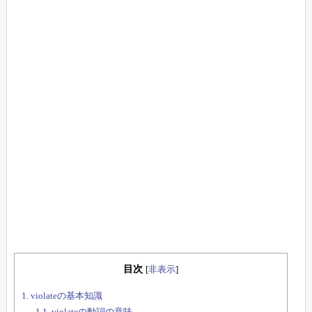
目次
[
非表示
]
1.
violateの基本知識
1.1.
violateの動詞の意味