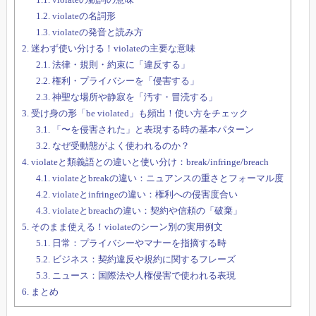
1.2.
violateの名詞形
1.3.
violateの発音と読み方
2.
迷わず使い分ける！violateの主要な意味
2.1.
法律・規則・約束に「違反する」
2.2.
権利・プライバシーを「侵害する」
2.3.
神聖な場所や静寂を「汚す・冒涜する」
3.
受け身の形「be violated」も頻出！使い方をチェック
3.1.
「〜を侵害された」と表現する時の基本パターン
3.2.
なぜ受動態がよく使われるのか？
4.
violateと類義語との違いと使い分け：break/infringe/breach
4.1.
violateとbreakの違い：ニュアンスの重さとフォーマル度
4.2.
violateとinfringeの違い：権利への侵害度合い
4.3.
violateとbreachの違い：契約や信頼の「破棄」
5.
そのまま使える！violateのシーン別の実用例文
5.1.
日常：プライバシーやマナーを指摘する時
5.2.
ビジネス：契約違反や規約に関するフレーズ
5.3.
ニュース：国際法や人権侵害で使われる表現
6.
まとめ