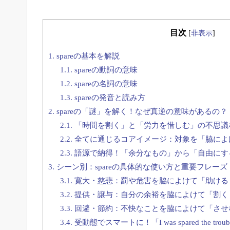
目次
[
非表示
]
1.
spareの基本を解説
1.1.
spareの動詞の意味
1.2.
spareの名詞の意味
1.3.
spareの発音と読み方
2.
spareの「謎」を解く！なぜ真逆の意味があるの？
2.1.
「時間を割く」と「労力を惜しむ」の不思議
2.2.
全てに通じるコアイメージ：対象を「脇によ
2.3.
語源で納得！「余分なもの」から「自由にす
3.
シーン別：spareの具体的な使い方と重要フレーズ
3.1.
寛大・慈悲：罰や危害を脇によけて「助ける
3.2.
提供・譲与：自分の余裕を脇によけて「割く
3.3.
回避・節約：不快なことを脇によけて「させ
3.4.
受動態でスマートに！「I was spared the tr