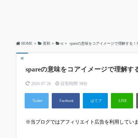
HOME
»
英和
»
st
»
spareの意味をコアイメージで理解する
st
spareの意味をコアイメージで理解
2026.07.26
目安時間
38分
※当ブログではアフィリエイト広告を利用してい