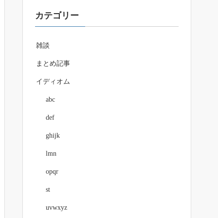
カテゴリー
雑談
まとめ記事
イディオム
abc
def
ghijk
lmn
opqr
st
uvwxyz