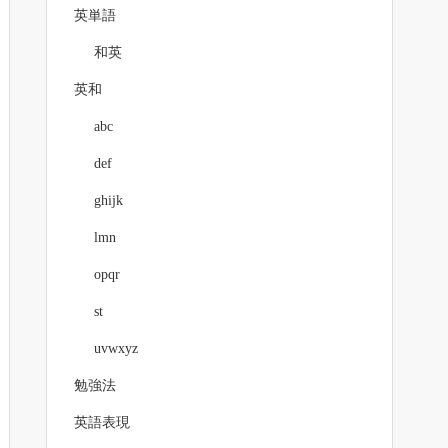
英単語
和英
英和
abc
def
ghijk
lmn
opqr
st
uvwxyz
勉強法
英語表現