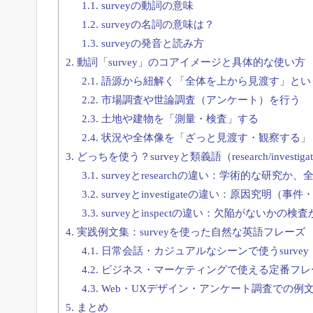
1.1.
surveyの動詞の意味
1.2.
surveyの名詞の意味は？
1.3.
surveyの発音と読み方
2.
動詞「survey」のコアイメージと具体的な使い方
2.1.
語源から紐解く「全体を上から見渡す」とい
2.2.
市場調査や世論調査（アンケート）を行う
2.3.
土地や建物を「測量・検査」する
2.4.
状況や全体像を「ざっと見渡す・観察する」
3.
どっちを使う？surveyと類義語（research/investi
3.1.
surveyとresearchの違い：学術的な研究か
3.2.
surveyとinvestigateの違い：原因究明
3.3.
surveyとinspectの違い：欠陥がないかの
4.
実践例文集：surveyを使った自然な英語フレーズ
4.1.
日常会話・カジュアルなシーンで使うsurvey
4.2.
ビジネス・マーケティングで使える定番フレ
4.3.
Web・UXデザイン・アンケート調査での例
5.
まとめ