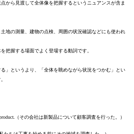
視点から見渡して全体像を把握するというニュアンスが含ま
、土地の測量、建物の点検、周囲の状況確認などにも使われ
体を把握する場面でよく登場する動詞です。
する」というより、「全体を眺めながら状況をつかむ」とい
す。
about the new product.（その会社は新製品について顧客調査を行った。）
g construction.（私たちは工事を始める前にその地域を調査した。）