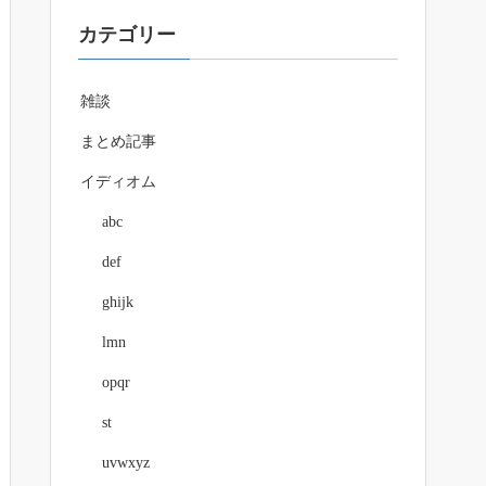
カテゴリー
雑談
まとめ記事
イディオム
abc
def
ghijk
lmn
opqr
st
uvwxyz