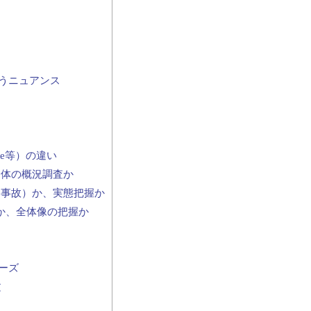
うニュアンス
gate等）の違い
、全体の概況調査か
（事件・事故）か、実態把握か
検査か、全体像の把握か
ーズ
文