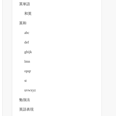
英単語
和英
英和
abc
def
ghijk
lmn
opqr
st
uvwxyz
勉強法
英語表現