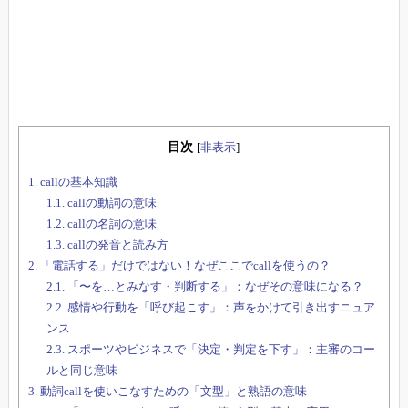
目次
[
非表示
]
1.
callの基本知識
1.1.
callの動詞の意味
1.2.
callの名詞の意味
1.3.
callの発音と読み方
2.
「電話する」だけではない！なぜここでcallを使うの？
2.1.
「〜を…とみなす・判断する」：なぜその意味になる？
2.2.
感情や行動を「呼び起こす」：声をかけて引き出すニュア
ンス
2.3.
スポーツやビジネスで「決定・判定を下す」：主審のコー
ルと同じ意味
3.
動詞callを使いこなすための「文型」と熟語の意味