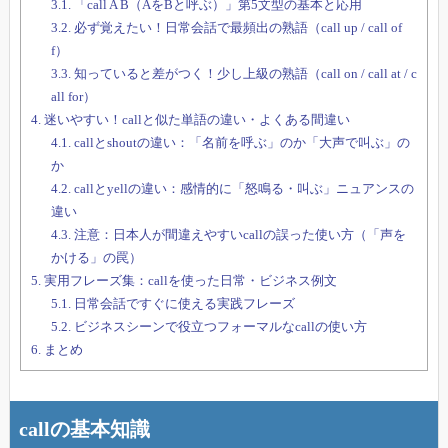
3.1.
「call A B（AをBと呼ぶ）」第5文型の基本と応用
3.2.
必ず覚えたい！日常会話で最頻出の熟語（call up / call of
f）
3.3.
知っていると差がつく！少し上級の熟語（call on / call at / c
all for）
4.
迷いやすい！callと似た単語の違い・よくある間違い
4.1.
callとshoutの違い：「名前を呼ぶ」のか「大声で叫ぶ」の
か
4.2.
callとyellの違い：感情的に「怒鳴る・叫ぶ」ニュアンスの
違い
4.3.
注意：日本人が間違えやすいcallの誤った使い方（「声を
かける」の罠）
5.
実用フレーズ集：callを使った日常・ビジネス例文
5.1.
日常会話ですぐに使える実践フレーズ
5.2.
ビジネスシーンで役立つフォーマルなcallの使い方
6.
まとめ
callの基本知識