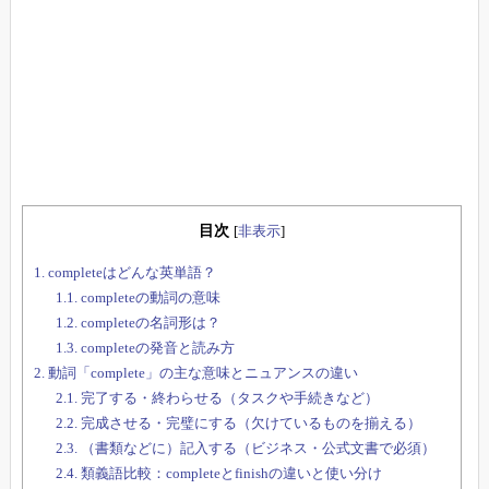
目次
[
非表示
]
1.
completeはどんな英単語？
1.1.
completeの動詞の意味
1.2.
completeの名詞形は？
1.3.
completeの発音と読み方
2.
動詞「complete」の主な意味とニュアンスの違い
2.1.
完了する・終わらせる（タスクや手続きなど）
2.2.
完成させる・完璧にする（欠けているものを揃える）
2.3.
（書類などに）記入する（ビジネス・公式文書で必須）
2.4.
類義語比較：completeとfinishの違いと使い分け