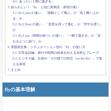
が）あっという間に過ぎる」
5.
紛らわしい！「fly」と似た英単語・表現の違い
5.1.
flyとsoar の違い：「移動として飛ぶ」か「高く舞い上が
る」か
5.2.
flyとfloat の違い：「意思を持って進む」か「空中を漂う」
か
5.3.
flyとrun（時間が経つ）の違い：「一瞬で過ぎる」か「流
れるように経つ」か
6.
実践例文集：シチュエーション別の「fly」の使い方
6.1.
日常会話編：旅行や時間の経過を伝える自然なフレーズ
6.2.
ビジネス編：出張や「その場での対応（on the fly）」で使
える表現
7.
まとめ
flyの基本理解