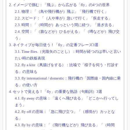
2.
イメージで掴む：「飛ぶ」から広がる「fly」の4つの世界
2.1.
物理：「（鳥や飛行機が）飛ぶ」「飛行機で行く」
2.2.
スピード：「（人や車が）急いで行く」「疾走する」
2.3.
時間：「（時間が）あっという間に経つ」「過ぎ去る」
2.4.
空間：「（旗などが）ひるがえる」「（噂などが）飛び交
う」
3.
ネイティブが毎日使う！「fly」の定番フレーズ3選
3.1.
Time flies.（光陰矢のごとし）：時間が経つのは早いと言い
たい時の鉄板表現
3.2.
fly a kite（凧揚げをする）：比喩で「様子を伺う・打診す
る」の意味も
3.3.
fly international / domestic：飛行機の「国際線・国内線に乗
る」の使い方
4.
セットで覚える！「fly」の重要な熟語（句動詞）3選
4.1.
fly away の意味：「遠くへ飛び去る」「どこかへ行ってし
まう」
4.2.
fly off の意味：「急に飛び立つ」「（感情が）カッとな
る」
4.3.
fly by の意味：「（飛行機などが）飛び去る」「（時間