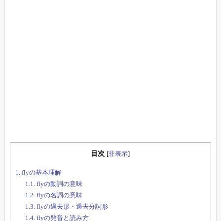
目次
[
非表示
]
1.
flyの基本理解
1.1.
flyの動詞の意味
1.2.
flyの名詞の意味
1.3.
flyの過去形・過去分詞形
1.4.
flyの発音と読み方