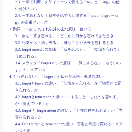
2.3.
一瞬で判断！矢印イメージで覚える「to」と「-ing」の使
い分けのコツ
2.4.
一生忘れない！日常会話で大活躍する「never forget 〜in
g」の定番フレーズ
3.
動詞「forget」のそれ以外の主な意味・使い方
3.1.
物を「置き忘れる」：どこかに何かを忘れてきたとき
3.2.
記憶から「消し去る」：嫌なことや過去を忘れるとき
3.3.
forget oneself の意味：「我を忘れる」「（立場を忘れて）
うぬぼれる」
3.4.
スラング「Forget it!」の意味：「気にするな」「もういい
よ」のニュアンス
4.
もう迷わない！「forget」と似た英単語・表現の違い
4.1.
forgetとleave の違い：「記憶から忘れる」か「物理的に置
き忘れる」か
4.2.
forgetとremember の違い：「すること・したのを忘れる」
か「覚えている」か
4.3.
forget と forget about の違い：「存在自体を忘れる」か「内
容を忘れる」か
4.4.
Don't forgetとRememberの違い：否定と肯定で変わるニュア
ンスの差