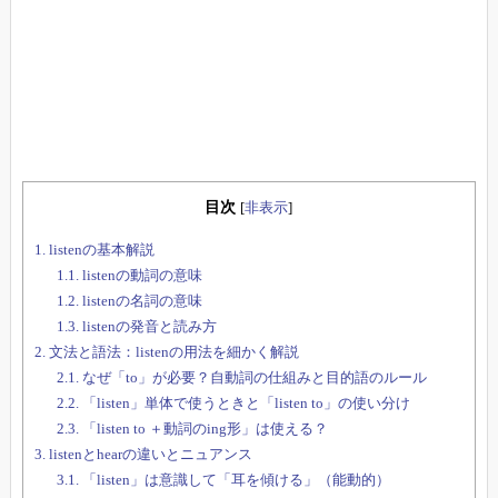
目次
[
非表示
]
1.
listenの基本解説
1.1.
listenの動詞の意味
1.2.
listenの名詞の意味
1.3.
listenの発音と読み方
2.
文法と語法：listenの用法を細かく解説
2.1.
なぜ「to」が必要？自動詞の仕組みと目的語のルール
2.2.
「listen」単体で使うときと「listen to」の使い分け
2.3.
「listen to ＋動詞のing形」は使える？
3.
listenとhearの違いとニュアンス
3.1.
「listen」は意識して「耳を傾ける」（能動的）