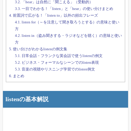
3.2.
「hear」は自然に「聞こえる」（受動的）
3.3.
一目でわかる！「listen」と「hear」の使い分けまとめ
4.
前置詞で広がる！「listen to」以外の頻出フレーズ
4.1.
listen for（～を注意して聞き取ろうとする）の意味と使い
方
4.2.
listen in（盗み聞きする・ラジオなどを聴く）の意味と使い
方
5.
使い分けがわかるlistenの例文集
5.1.
日常会話・フランクな英会話で使うlistenの例文
5.2.
ビジネス・フォーマルなシーンでのlisten表現
5.3.
音楽の視聴やリスニング学習でのlisten例文
6.
まとめ
listenの基本解説