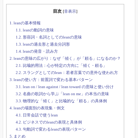
目次
[
非表示
]
1.
leanの基本情報
1.1.
leanの動詞の意味
1.2.
形容詞・名詞としてのleanの意味
1.3.
leanの過去形と過去分詞形
1.4.
leanの発音・読み方
2.
leanの意味の広がり：なぜ「傾く」が「頼る」になるのか？
2.1.
比喩的用法：心が特定の方向に「傾く・頼る」
2.2.
スラングとしてのlean：若者言葉での意外な使われ方
3.
leanの使い方：前置詞で変わる基本パターン
3.1.
lean on / lean against / lean toward の意味と使い分け
3.2.
名曲の歌詞から学ぶ「lean on me」の本当の意味
3.3.
物理的な「傾く」と比喩的な「頼る」の具体例
4.
leanの場面別の表現集・例文
4.1.
日常会話で使うlean
4.2.
ビジネスでのleanの表現と具体例
4.3.
句動詞で変わるleanの表現パターン
5.
まとめ