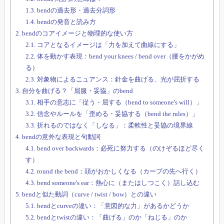
1.3.
bendの過去形・過去分詞形
1.4.
bendの発音と読み方
2.
bendのコアイメージと物理的な使い方
2.1.
コアとなるイメージは「力を加えて曲線にする」
2.2.
体を動かす表現：bend your knees / bend over（腰をかがめ
る）
2.3.
対象物によるニュアンス：針金を曲げる、光が屈折する
3.
自分を曲げる？「屈服・妥協」のbend
3.1.
相手の意志に「従う・屈する（bend to someone's will）」
3.2.
信念やルールを「歪める・妥協する（bend the rules）」
3.3.
折れるのではなく「しなる」：柔軟性と妥協の境界線
4.
bendの意外な表現と句動詞
4.1.
bend over backwards：必死に努力する（のけぞるほど尽く
す）
4.2.
round the bend：頭がおかしくなる（カーブの先へ行く）
4.3.
bend someone's ear：熱心に（またはしつこく）話し込む
5.
bendと似た動詞（curve / twist / bow）との違い
5.1.
bendとcurveの違い：「意図的な力」があるかどうか
5.2.
bendとtwistの違い：「曲げる」のか「ねじる」のか