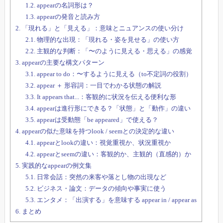
1.2.
appearの名詞形は？
1.3.
appearの発音と読み方
2.
「現れる」と「見える」：意味とニュアンスの使い分け
2.1.
物理的な出現：「現れる・姿を見せる」の使い方
2.2.
主観的な判断：「〜のように見える・思える」の感覚
3.
appearの主要な構文パターン
3.1.
appear to do：〜するように見える（to不定詞の役割）
3.2.
appear ＋ 形容詞：一目でわかる状態の解説
3.3.
It appears that...：客観的に状況を伝える便利な形
3.4.
appearは進行形にできる？「状態」と「動作」の違い
3.5.
appearは受動態「be appeared」で使える？
4.
appearの似た意味を持つlook / seemとの決定的な違い
4.1.
appearとlookの違い：視覚重視か、状況重視か
4.2.
appearとseemの違い：客観的か、主観的（直感的）か
5.
実践的なappearの例文集
5.1.
日常会話：突然の来客や落とし物の出現など
5.2.
ビジネス・論文：データの傾向や事実に使う
5.3.
エンタメ：「出演する」を意味する appear in / appear as
6.
まとめ