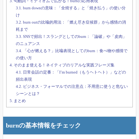
3.
句動詞・イディオムで広がる！burnの応用表現
3.1.
burn downの意味：「全焼する」と「焼き払う」の使い分
け
3.2.
burn outの比喩的用法：「燃え尽き症候群」から感情の消
耗まで
3.3.
SNSで頻出！スラングとしてのburn：「論破」や「皮肉」
のニュアンス
3.4.
「心が燃える？」比喩表現としてのburn：食べ物や感情で
の使い方
4.
そのまま使える！ネイティブのリアルな実践フレーズ集
4.1.
日常会話の定番：「I’m burned（もうヘトヘト）」などの
頻出表現
4.2.
ビジネス・フォーマルでの注意点：不用意に使うと危ない
シーンとは？
5.
まとめ
burnの基本情報をチェック