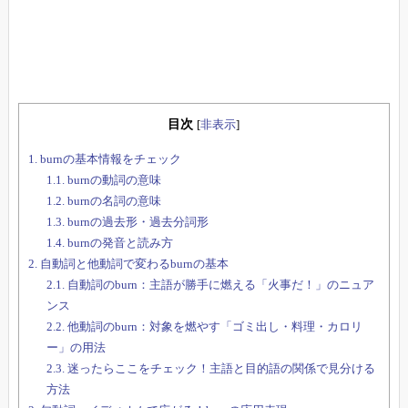
目次
[
非表示
]
1.
burnの基本情報をチェック
1.1.
burnの動詞の意味
1.2.
burnの名詞の意味
1.3.
burnの過去形・過去分詞形
1.4.
burnの発音と読み方
2.
自動詞と他動詞で変わるburnの基本
2.1.
自動詞のburn：主語が勝手に燃える「火事だ！」のニュア
ンス
2.2.
他動詞のburn：対象を燃やす「ゴミ出し・料理・カロリ
ー」の用法
2.3.
迷ったらここをチェック！主語と目的語の関係で見分ける
方法