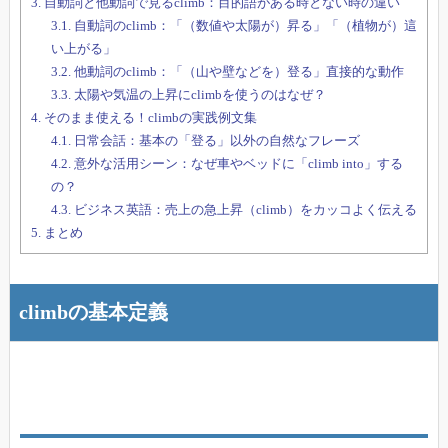
3.
自動詞と他動詞で見るclimb：目的語がある時とない時の違い
3.1.
自動詞のclimb：「（数値や太陽が）昇る」「（植物が）這
い上がる」
3.2.
他動詞のclimb：「（山や壁などを）登る」直接的な動作
3.3.
太陽や気温の上昇にclimbを使うのはなぜ？
4.
そのまま使える！climbの実践例文集
4.1.
日常会話：基本の「登る」以外の自然なフレーズ
4.2.
意外な活用シーン：なぜ車やベッドに「climb into」する
の？
4.3.
ビジネス英語：売上の急上昇（climb）をカッコよく伝える
5.
まとめ
climbの基本定義