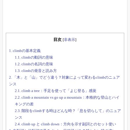
目次
[
非表示
]
1.
climbの基本定義
1.1.
climbの動詞の意味
1.2.
climbの名詞の意味
1.3.
climbの発音と読み方
2.
「木」と「山」でどう違う？対象によって変わるclimbのニュア
ンス
2.1.
climb a tree：手足を使って「よじ登る」感覚
2.2.
climb a mountain vs go up a mountain：本格的な登山とハイ
キングの差
2.3.
階段をclimbする時はどんな時？「息を切らして」のニュア
ンス
2.4.
climb up と climb down：方向を示す副詞とのセット使い