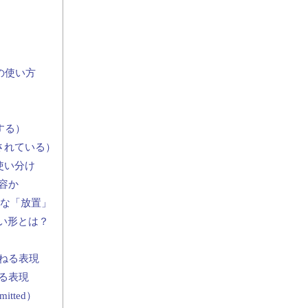
の使い方
可する）
を許されている）
な使い分け
容か
的な「放置」
ない形とは？
ねる表現
る表現
tted）