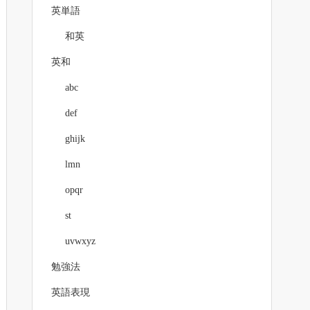
英単語
和英
英和
abc
def
ghijk
lmn
opqr
st
uvwxyz
勉強法
英語表現