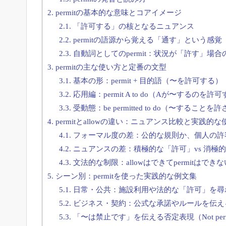
2.
permitの基本的な意味とコアイメージ
2.1.
「許可する」の核となるニュアンス
2.2.
permitの語源から覚える「通す」という感覚
2.3.
自動詞としてのpermit：状況が「許す」場合
3.
permitの主な使い方と定番の文型
3.1.
基本の形：permit + 目的語（〜を許可する）
3.2.
応用編：permit A to do（Aが〜するのを許
3.3.
受動態：be permitted to do（〜すること
4.
permitとallowの違い：ニュアンス比較と実践的
4.1.
フォーマル度の差：公的な規則か、個人の許
4.2.
ニュアンスの差：積極的な「許可」vs 消極
4.3.
文法的な制限：allowはできてpermitはでき
5.
シーン別：permitを使った実践的な例文集
5.1.
日常・公共：施設利用や法的な「許可」を尋
5.2.
ビジネス・契約：公式な承諾やルールを伝え
5.3.
「〜は禁止です」を伝える否定表現（Not permi