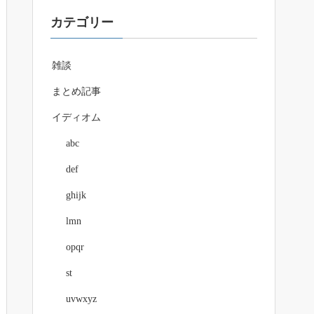
カテゴリー
雑談
まとめ記事
イディオム
abc
def
ghijk
lmn
opqr
st
uvwxyz