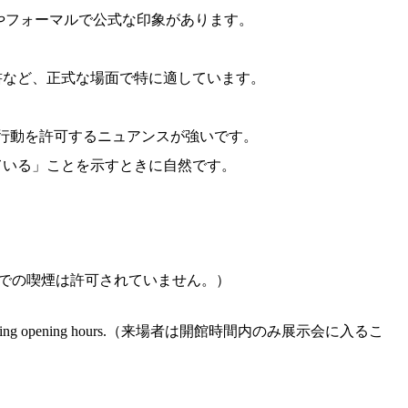
ややフォーマルで公式な印象があります。
書など、正式な場面で特に適しています。
度が行動を許可するニュアンスが強いです。
ている」ことを示すときに自然です。
rea.（このエリアでの喫煙は許可されていません。）
bition only during opening hours.（来場者は開館時間内のみ展示会に入るこ