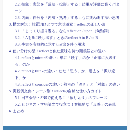
2.2.
抽象：実態を「反映・投影」する：結果が評価に響くパタ
ーン
2.3.
内面：自分を「内省・熟考」する：心に跳ね返す深い思考
3.
構文解説：前置詞ひとつで意味激変！reflectの正しい形
3.1.
「じっくり振り返る」ならreflect on / upon（句動詞）
3.2.
「AをBに映し出す」ときのreflect A in B / to B
3.3.
事実を客観的に示す that節を伴う用法
4.
使い分けの壁！reflectと似た意味を持つ類義語との違い
4.1.
reflectとmirrorの違い：単に「映す」のか「正確に反映す
る」のか
4.2.
reflectとthinkの違い：ただ「思う」か、過去を「振り返
る」か
4.3.
reflectとconsiderの違い：熟考の「深さ」と「対象」の違い
5.
実践例文集：シーン別！reflectの自然な使い方ガイド
5.1.
日常会話・SNSで使える！「振り返り」のフレーズ
5.2.
ビジネス・学術論文で役立つ！客観的な「反映」の表現
6.
まとめ