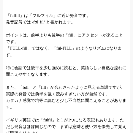
「fulfill」は「フルフィル」に近い発音です。
発音記号では /fʊlˈfɪl/ と書かれます。
ポイントは、前半よりも後半の「fill」にアクセントが来ること
です。
「FULL-fill」ではなく、「ful-FILL」のようなリズムになりま
す。
特に会話では後半を少し強めに読むと、英語らしい自然な流れに
聞こえやすくなります。
また、「full」と「fill」が合わさったように見える単語ですが、
実際の発音では前半を強く読みすぎない方が自然です。
カタカナ感覚で均等に読むと少し不自然に聞こえることがありま
す。
イギリス英語では「fulfil」と l が1つになる表記もあります。た
だし発音はほぼ同じなので、まずは意味と使い方を優先して覚え