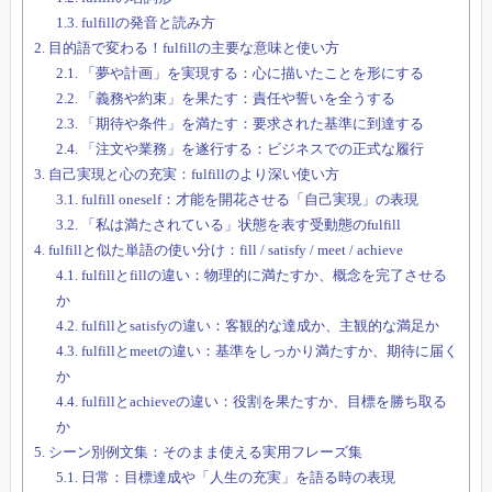
1.3.
fulfillの発音と読み方
2.
目的語で変わる！fulfillの主要な意味と使い方
2.1.
「夢や計画」を実現する：心に描いたことを形にする
2.2.
「義務や約束」を果たす：責任や誓いを全うする
2.3.
「期待や条件」を満たす：要求された基準に到達する
2.4.
「注文や業務」を遂行する：ビジネスでの正式な履行
3.
自己実現と心の充実：fulfillのより深い使い方
3.1.
fulfill oneself：才能を開花させる「自己実現」の表現
3.2.
「私は満たされている」状態を表す受動態のfulfill
4.
fulfillと似た単語の使い分け：fill / satisfy / meet / achieve
4.1.
fulfillとfillの違い：物理的に満たすか、概念を完了させる
か
4.2.
fulfillとsatisfyの違い：客観的な達成か、主観的な満足か
4.3.
fulfillとmeetの違い：基準をしっかり満たすか、期待に届く
か
4.4.
fulfillとachieveの違い：役割を果たすか、目標を勝ち取る
か
5.
シーン別例文集：そのまま使える実用フレーズ集
5.1.
日常：目標達成や「人生の充実」を語る時の表現