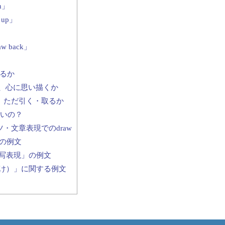
n」
up」
back」
塗るか
くか、心に思い描くか
るか、ただ引く・取るか
いいの？
・文章表現でのdraw
」の例文
写表現」の例文
け）」に関する例文