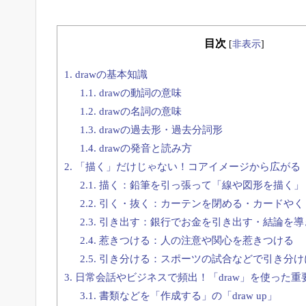
目次
[
非表示
]
1.
drawの基本知識
1.1.
drawの動詞の意味
1.2.
drawの名詞の意味
1.3.
drawの過去形・過去分詞形
1.4.
drawの発音と読み方
2.
「描く」だけじゃない！コアイメージから広がる「d
2.1.
描く：鉛筆を引っ張って「線や図形を描く」
2.2.
引く・抜く：カーテンを閉める・カードやく
2.3.
引き出す：銀行でお金を引き出す・結論を導
2.4.
惹きつける：人の注意や関心を惹きつける
2.5.
引き分ける：スポーツの試合などで引き分け
3.
日常会話やビジネスで頻出！「draw」を使った重
3.1.
書類などを「作成する」の「draw up」