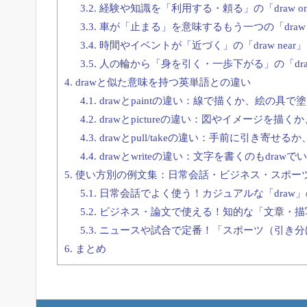
3.2.
経験や知識を「利用する・頼る」の「draw o
3.3.
車が「止まる」を意味するもう一つの「draw 
3.4.
時間やイベントが「近づく」の「draw near」
3.5.
人の輪から「身を引く・一歩下がる」の「draw 
4.
drawと似た意味を持つ英単語との違い
4.1.
drawとpaintの違い：線で描くか、絵の具で
4.2.
drawとpictureの違い：図やイメージを描
4.3.
drawとpull/takeの違い：手前に引き寄せ
4.4.
drawとwriteの違い：文字を書くのもdrawで
5.
使い方別の例文集：日常会話・ビジネス・スポーツ
5.1.
日常会話でよく使う！カジュアルな「draw
5.2.
ビジネス・論文で使える！知的な「文章・描
5.3.
ニュースや試合で定番！「スポーツ（引き分
6.
まとめ