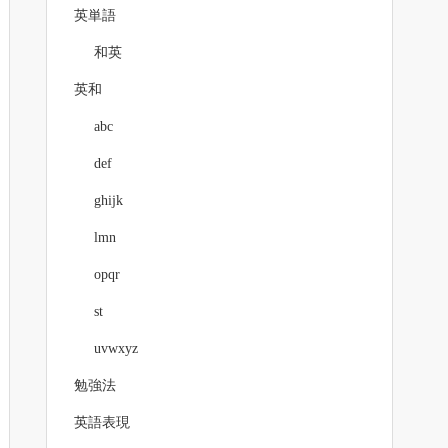
英単語
和英
英和
abc
def
ghijk
lmn
opqr
st
uvwxyz
勉強法
英語表現