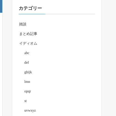
カテゴリー
雑談
まとめ記事
イディオム
abc
def
ghijk
lmn
opqr
st
uvwxyz