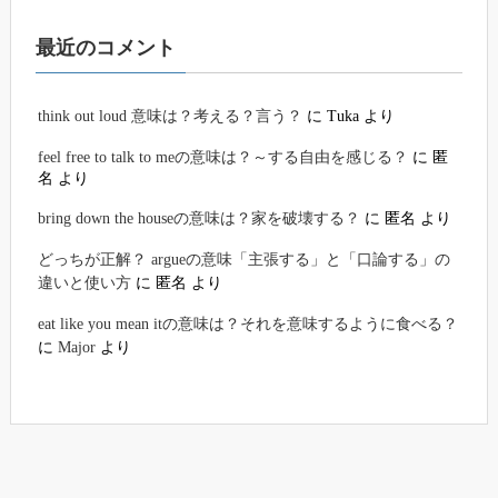
最近のコメント
think out loud 意味は？考える？言う？
に
Tuka
より
feel free to talk to meの意味は？～する自由を感じる？
に
匿
名
より
bring down the houseの意味は？家を破壊する？
に
匿名
より
どっちが正解？ argueの意味「主張する」と「口論する」の
違いと使い方
に
匿名
より
eat like you mean itの意味は？それを意味するように食べる？
に
Major
より