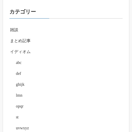
カテゴリー
雑談
まとめ記事
イディオム
abc
def
ghijk
lmn
opqr
st
uvwxyz