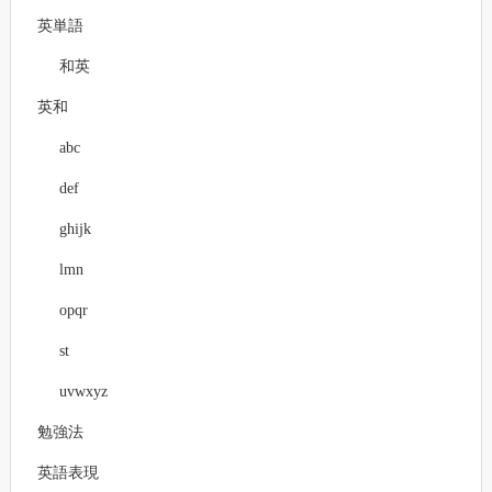
英単語
和英
英和
abc
def
ghijk
lmn
opqr
st
uvwxyz
勉強法
英語表現