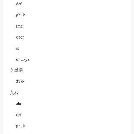
def
ghijk
lmn
opqr
st
uvwxyz
英単語
和英
英和
abc
def
ghijk