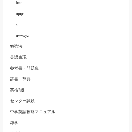
lmn
opqr
st
uvwxyz
勉強法
英語表現
参考書・問題集
辞書・辞典
英検2級
センター試験
中学英語攻略マニュアル
雑学