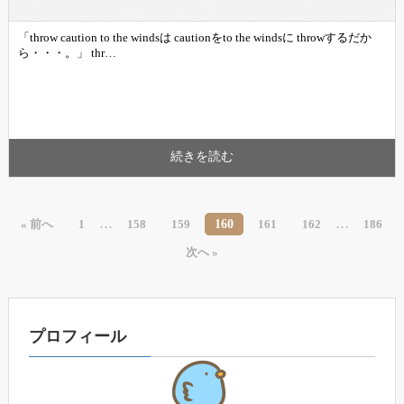
「throw caution to the windsは cautionをto the windsに throwするだか
ら・・・。」 thr…
続きを読む
…
…
160
« 前へ
1
158
159
161
162
186
次へ »
プロフィール