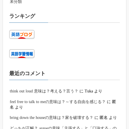
未分類
ランキング
最近のコメント
think out loud 意味は？考える？言う？
に
Tuka
より
feel free to talk to meの意味は？～する自由を感じる？
に
匿
名
より
bring down the houseの意味は？家を破壊する？
に
匿名
より
どっちが正解？ argueの意味「主張する」と「口論する」の