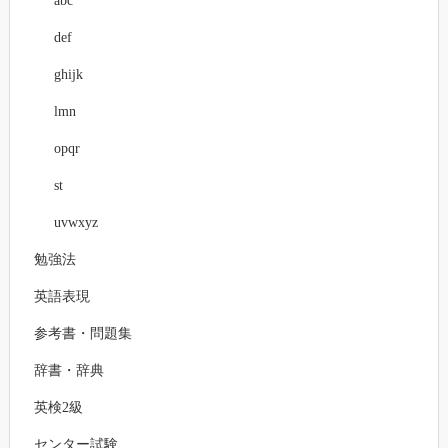
abc
def
ghijk
lmn
opqr
st
uvwxyz
勉強法
英語表現
参考書・問題集
辞書・辞典
英検2級
センター試験