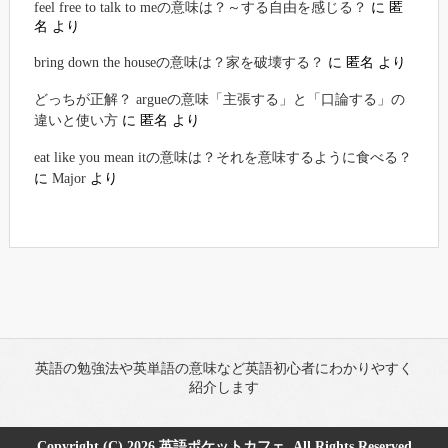
feel free to talk to meの意味は？～する自由を感じる？
に
匿
名
より
bring down the houseの意味は？家を破壊する？
に
匿名
より
どっちが正解？ argueの意味「主張する」と「口論する」の
違いと使い方
に
匿名
より
eat like you mean itの意味は？それを意味するように食べる？
に
Major
より
英語の勉強法や英単語の意味など英語初心者にわかりやすく
紹介します
Copyright (C) 2026
英語ポケットカフェ
All Rights Reserved