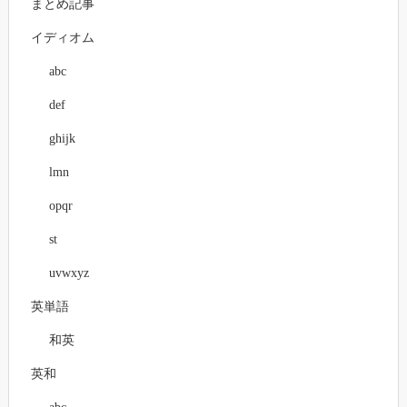
まとめ記事
イディオム
abc
def
ghijk
lmn
opqr
st
uvwxyz
英単語
和英
英和