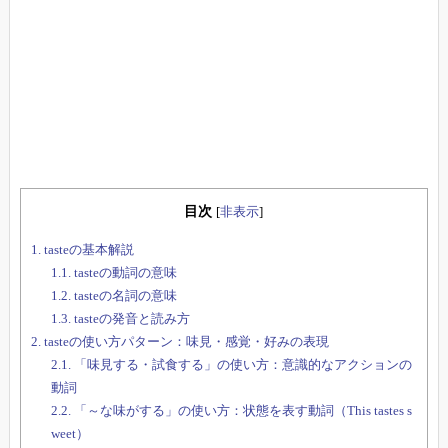
目次
[
非表示
]
1.
tasteの基本解説
1.1.
tasteの動詞の意味
1.2.
tasteの名詞の意味
1.3.
tasteの発音と読み方
2.
tasteの使い方パターン：味見・感覚・好みの表現
2.1.
「味見する・試食する」の使い方：意識的なアクションの
動詞
2.2.
「～な味がする」の使い方：状態を表す動詞（This tastes s
weet）