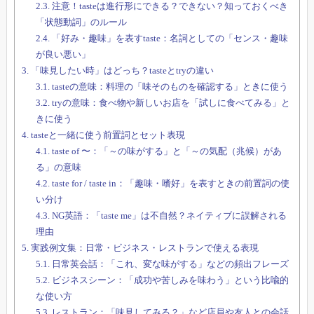
2.3.
注意！tasteは進行形にできる？できない？知っておくべき
「状態動詞」のルール
2.4.
「好み・趣味」を表すtaste：名詞としての「センス・趣味
が良い悪い」
3.
「味見したい時」はどっち？tasteとtryの違い
3.1.
tasteの意味：料理の「味そのものを確認する」ときに使う
3.2.
tryの意味：食べ物や新しいお店を「試しに食べてみる」と
きに使う
4.
tasteと一緒に使う前置詞とセット表現
4.1.
taste of 〜：「～の味がする」と「～の気配（兆候）があ
る」の意味
4.2.
taste for / taste in：「趣味・嗜好」を表すときの前置詞の使
い分け
4.3.
NG英語：「taste me」は不自然？ネイティブに誤解される
理由
5.
実践例文集：日常・ビジネス・レストランで使える表現
5.1.
日常英会話：「これ、変な味がする」などの頻出フレーズ
5.2.
ビジネスシーン：「成功や苦しみを味わう」という比喩的
な使い方
5.3.
レストラン：「味見してみる？」など店員や友人との会話