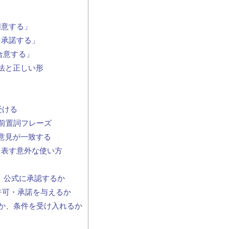
・同意する」
・承諾する」
「合意する」
文法と正しい形
受ける
＋前置詞フレーズ
いて意見が一致する
」を表す意外な使い方
るか、公式に承認するか
か、許可・承諾を与えるか
するか、条件を受け入れるか