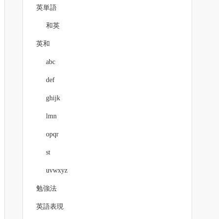
英単語
和英
英和
abc
def
ghijk
lmn
opqr
st
uvwxyz
勉強法
英語表現