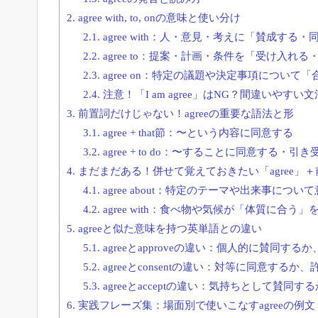
2.
agree with, to, onの意味と使い分け
2.1.
agree with：人・意見・考えに「賛成する
2.2.
agree to：提案・計画・条件を「受け入れる
2.3.
agree on：特定の議題や決定事項について
2.4.
注意！「I am agree」はNG？間違いやすい
3.
前置詞だけじゃない！agreeの重要な語法と形
3.1.
agree + that節：〜という内容に同意する
3.2.
agree + to do：〜することに同意する・引き
4.
まだまだある！併せて覚えておきたい「agree」
4.1.
agree about：特定のテーマや出来事につ
4.2.
agree with：食べ物や気候が「体質に合う
5.
agreeと似た意味を持つ英単語との違い
5.1.
agreeとapproveの違い：個人的に賛同す
5.2.
agreeとconsentの違い：対等に同意する
5.3.
agreeとacceptの違い：気持ちとして賛同
6.
実践フレーズ集：場面別で使いこなすagreeの例文