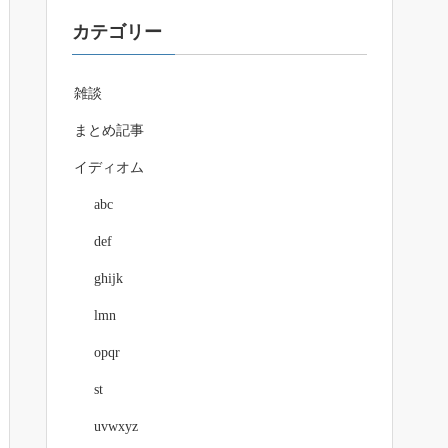
カテゴリー
雑談
まとめ記事
イディオム
abc
def
ghijk
lmn
opqr
st
uvwxyz