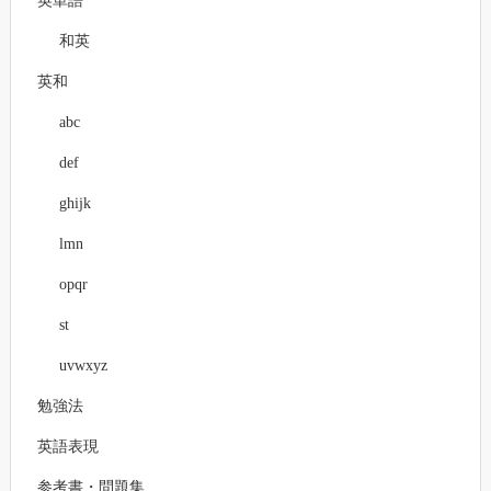
英単語
和英
英和
abc
def
ghijk
lmn
opqr
st
uvwxyz
勉強法
英語表現
参考書・問題集