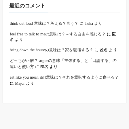
最近のコメント
think out loud 意味は？考える？言う？
に
Tuka
より
feel free to talk to meの意味は？～する自由を感じる？
に
匿
名
より
bring down the houseの意味は？家を破壊する？
に
匿名
より
どっちが正解？ argueの意味「主張する」と「口論する」の
違いと使い方
に
匿名
より
eat like you mean itの意味は？それを意味するように食べる？
に
Major
より