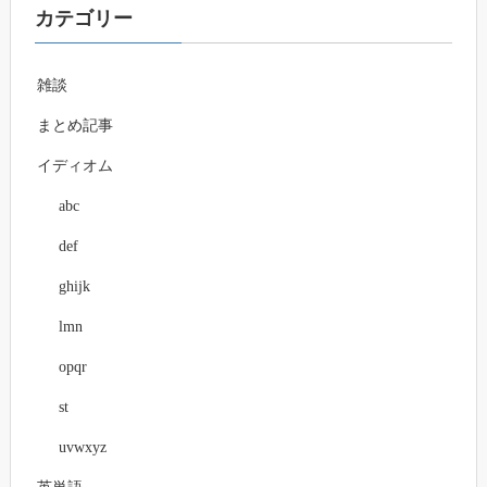
カテゴリー
雑談
まとめ記事
イディオム
abc
def
ghijk
lmn
opqr
st
uvwxyz