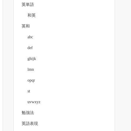
英単語
和英
英和
abc
def
ghijk
lmn
opqr
st
uvwxyz
勉強法
英語表現