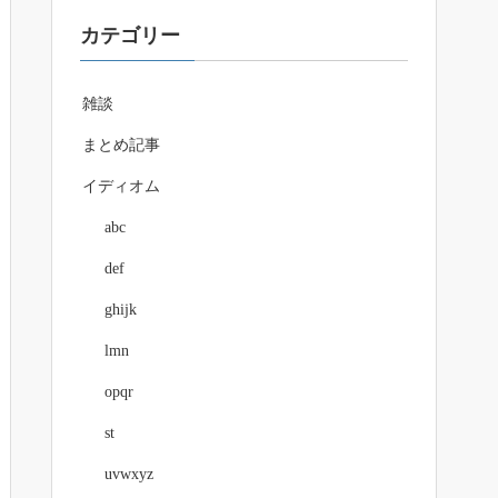
カテゴリー
雑談
まとめ記事
イディオム
abc
def
ghijk
lmn
opqr
st
uvwxyz