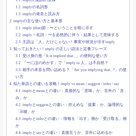
1.2.
implyの名詞形
1.3.
implyの発音と読み方
2.
implyの主な使い方と基本形
2.1.
imply (that)節：〜ということを暗に示す
2.2.
imply + 名詞：〜を必然的に伴う・結果として意味する
2.3.
主語は「人」だけじゃない！事実や状況が示すimply
3.
知っておきたい！imply の正しい語法と定番フレーズ
3.1.
受け身の形「It is implied that...」の便利な使い方
3.2.
「〜にほのめかす」で「imply to 人」は不自然？
3.3.
相手の本音を問い詰める？「Are you implying that...?」の使
い方
4.
似た単語との違いを攻略！imply vs mean / suggest / infer / say
4.1.
implyとmeanとの違い：直接的な「意味」か、言外の「含
み」か
4.2.
implyとsuggestとの違い：控えめな「提案」か、論理的な
「示唆」か
4.3.
implyとinferとの違い：情報を「出す」側か「受け取る」側
か
4.4.
implyとsayとの違い：直接言うか、言外に込めるか