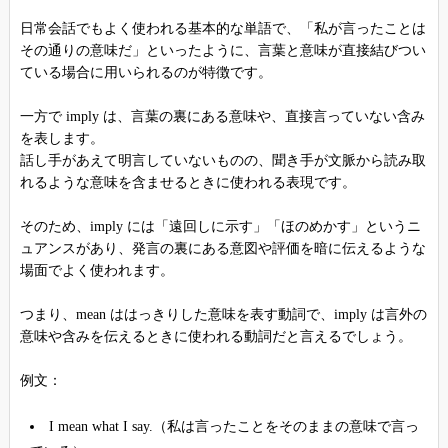
日常会話でもよく使われる基本的な単語で、「私が言ったことは
その通りの意味だ」といったように、言葉と意味が直接結びつい
ている場合に用いられるのが特徴です。
一方で imply は、言葉の裏にある意味や、直接言っていない含み
を表します。
話し手があえて明言していないものの、聞き手が文脈から読み取
れるような意味を含ませるときに使われる表現です。
そのため、imply には「遠回しに示す」「ほのめかす」というニ
ュアンスがあり、発言の裏にある意図や評価を暗に伝えるような
場面でよく使われます。
つまり、mean ははっきりした意味を表す動詞で、imply は言外の
意味や含みを伝えるときに使われる動詞だと言えるでしょう。
例文：
I mean what I say.（私は言ったことをそのままの意味で言っ