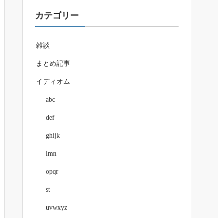
カテゴリー
雑談
まとめ記事
イディオム
abc
def
ghijk
lmn
opqr
st
uvwxyz