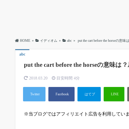
HOME
»
イディオム
»
abc
»
put the cart before the ho
abc
put the cart before the horse
2018.03.20
目安時間
4分
※当ブログではアフィリエイト広告を利用してい