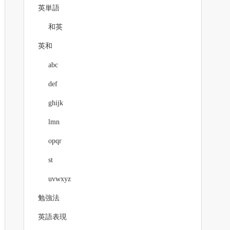
英単語
和英
英和
abc
def
ghijk
lmn
opqr
st
uvwxyz
勉強法
英語表現