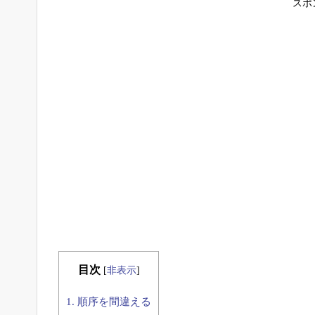
スポ
目次
[
非表示
]
1.
順序を間違える