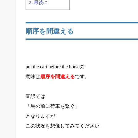
2.
最後に
順序を間違える
put the cart before the horseの
意味は
順序を間違える
です。
直訳では
「馬の前に荷車を繋ぐ」
となりますが、
この状況を想像してみてください。