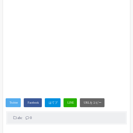
abc
0