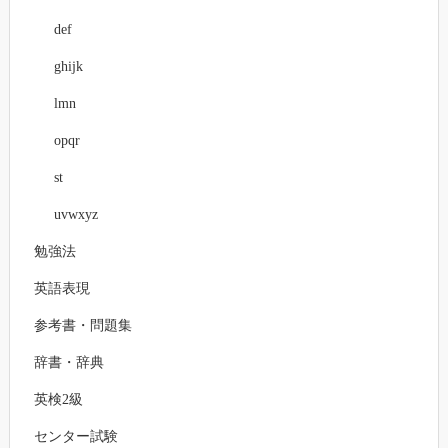
def
ghijk
lmn
opqr
st
uvwxyz
勉強法
英語表現
参考書・問題集
辞書・辞典
英検2級
センター試験