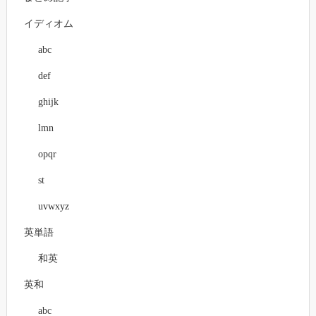
イディオム
abc
def
ghijk
lmn
opqr
st
uvwxyz
英単語
和英
英和
abc