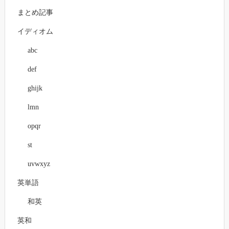
まとめ記事
イディオム
abc
def
ghijk
lmn
opqr
st
uvwxyz
英単語
和英
英和