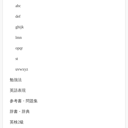
abc
def
ghijk
lmn
opqr
st
uvwxyz
勉強法
英語表現
参考書・問題集
辞書・辞典
英検2級