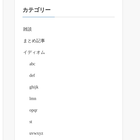
カテゴリー
雑談
まとめ記事
イディオム
abc
def
ghijk
lmn
opqr
st
uvwxyz