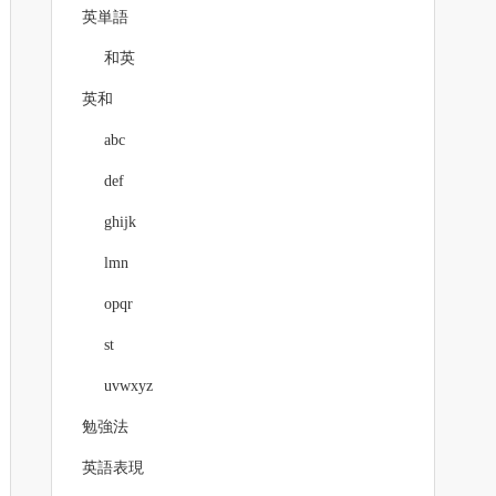
英単語
和英
英和
abc
def
ghijk
lmn
opqr
st
uvwxyz
勉強法
英語表現