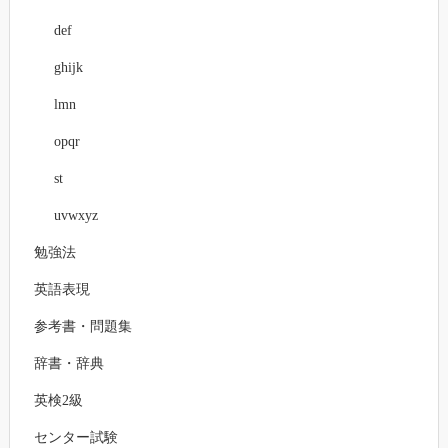
def
ghijk
lmn
opqr
st
uvwxyz
勉強法
英語表現
参考書・問題集
辞書・辞典
英検2級
センター試験