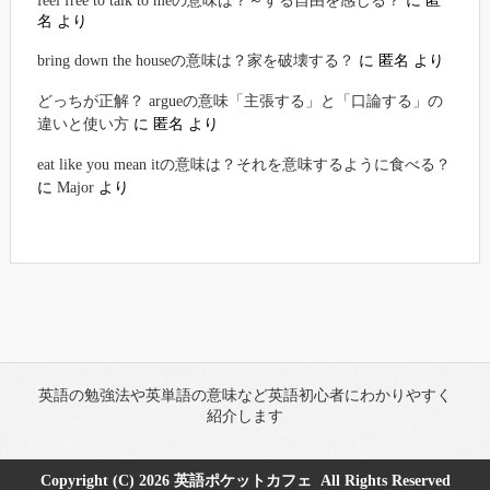
feel free to talk to meの意味は？～する自由を感じる？
に
匿
名
より
bring down the houseの意味は？家を破壊する？
に
匿名
より
どっちが正解？ argueの意味「主張する」と「口論する」の
違いと使い方
に
匿名
より
eat like you mean itの意味は？それを意味するように食べる？
に
Major
より
英語の勉強法や英単語の意味など英語初心者にわかりやすく
紹介します
Copyright (C) 2026
英語ポケットカフェ
All Rights Reserved