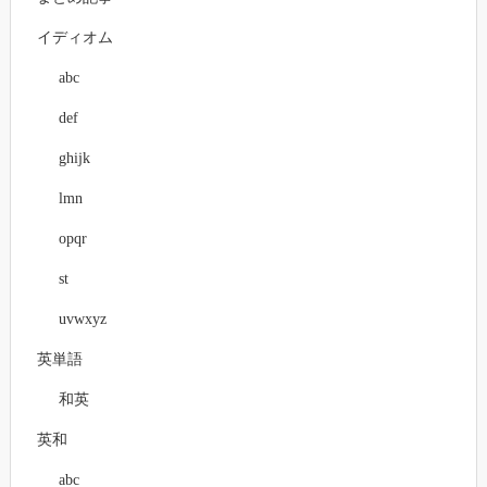
イディオム
abc
def
ghijk
lmn
opqr
st
uvwxyz
英単語
和英
英和
abc