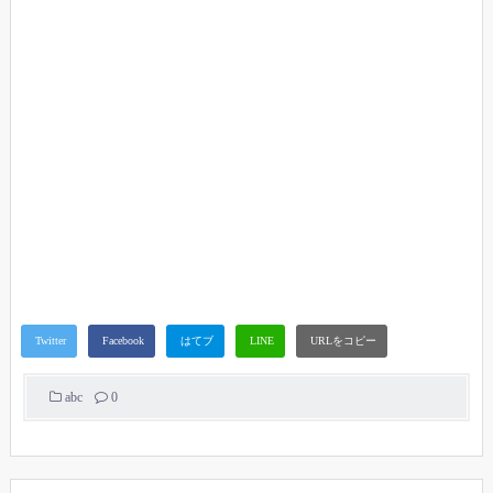
abc
0