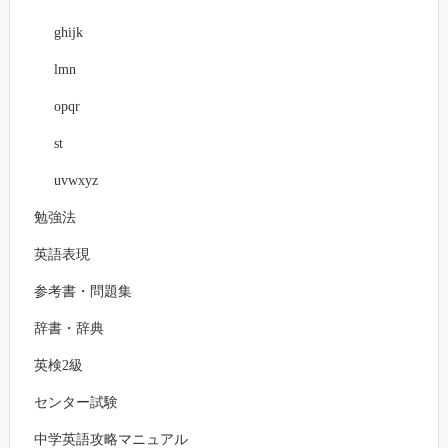
ghijk
lmn
opqr
st
uvwxyz
勉強法
英語表現
参考書・問題集
辞書・辞典
英検2級
センター試験
中学英語攻略マニュアル