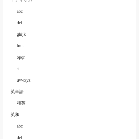
abc
def
ghijk
lmn
opqr
st
uvwxyz
英単語
和英
英和
abc
def